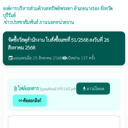
องค์การบริหารส่วนตำบลทรัพย์พระยา
อำเภอนางรอง จังหวัด
บุรีรัมย์
›
ข่าวประชาสัมพันธ์ ภานนอกหน่วยงาน
จัดซื้อวัสดุสำนักงาน ใบสั่งซื้อเลขที่ 51/2568 ลงวันที่ 26
สิงหาคม 2568
เผยแพร่เมื่อ 25 สิงหาคม 2568
เปิดอ่าน 137 ครั้ง
event
visibility
ไฟล์เอกสาร
attach_file
ดาวน์โหลด
3gawMvqFri95140.pdf
file_download
คัดลอกลิงก์
link