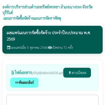
องค์การบริหารส่วนตำบลทรัพย์พระยา
อำเภอนางรอง จังหวัด
บุรีรัมย์
›
แผนการจัดซื้อจัดจ้างแผนการจัดหาพัสดุ
เผยแพร่แผนการจัดซื้อจัดจ้าง ประจำปีงบประมาณ พ.ศ.
2569
เผยแพร่เมื่อ 5 ตุลาคม 2568
เปิดอ่าน 72 ครั้ง
event
visibility
ไฟล์เอกสาร
attach_file
ดาวน์โหลด
y55j4BxMon44030.pdf
file_download
คัดลอกลิงก์
link