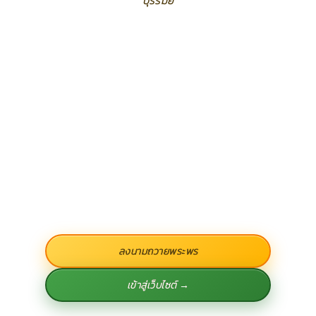
บุรีรัมย์
ลงนามถวายพระพร
เข้าสู่เว็บไซต์ →