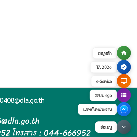
home
เมนูหลัก
verified
ITA 2026
desktop_windows
e-Service
view_list
ระบบ egp
0408@dla.go.th
แชทกับหน่วยงาน
6@dla.go.th
keyboard_arrow_down
ย่อเมนู
952 โทรสาร : 044-666952