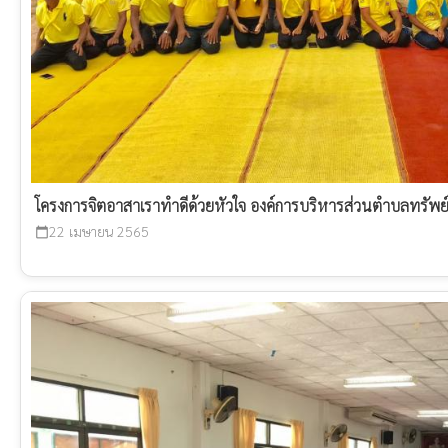
โครงการจิตอาสาเราทำดีด้วยหัวใจ องค์การบริหารส่วนตำบลทรัพ
22 เมษายน 2565
calendar_today