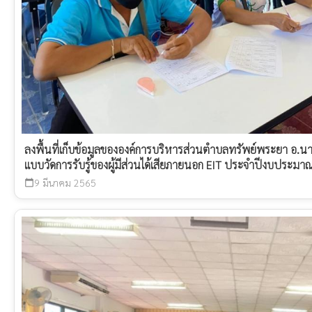
ลงพื้นที่เก็บข้อมูลขององค์การบริหารส่วนตำบลทรัพย์พระยา อ.นาง
แบบวัดการรับรู้ของผู้มีส่วนได้เสียภายนอก EIT ประจำปีงบประม
9 มีนาคม 2565
calendar_today