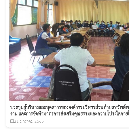
ประชุมผู้บริหารและบุคลากรขององค์การบริหารส่วนตำบลทรัพย์
งาน และการจัดทำมาตรการส่งเสริมคุณธรรมและความโปร่งใสภา
21 มกราคม 2565
calendar_today