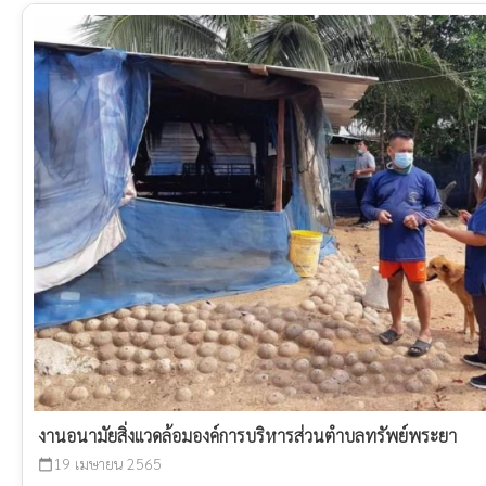
งานอนามัยสิ่งแวดล้อมองค์การบริหารส่วนตำบลทรัพย์พระยา
19 เมษายน 2565
calendar_today