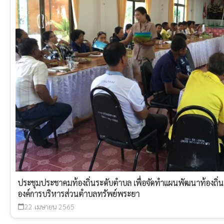
ประชุมประชาคมท้องถิ่นระดับตำบล เพื่อจัดทำแผนพัฒนาท้องถิ่
องค์การบริหารส่วนตำบลทรัพย์พระยา
22 เมษายน 2565
calendar_today