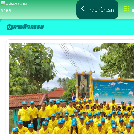
arrow_back_ios
apps
กลับหน้าแรก
เ
ภาพกิจกรรม
camera_alt